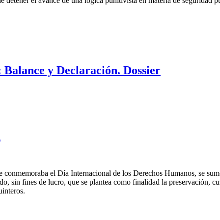
 detener el avance de una lógica punitivista en materia de seguridad púb
: Balance y Declaración. Dossier
a
se conmemoraba el Día Internacional de los Derechos Humanos, se sumó 
, sin fines de lucro, que se plantea como finalidad la preservación, cus
interos.