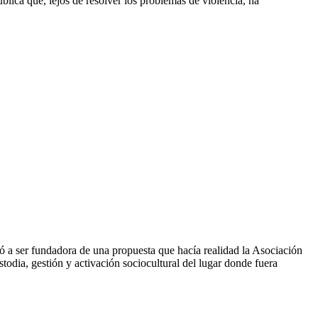
lica que, lejos de resolver los problemas de violencia, ha
a ser fundadora de una propuesta que hacía realidad la Asociación
todia, gestión y activación sociocultural del lugar donde fuera